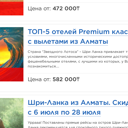
Цена от:
472 000₸
ТОП-5 отелей Premium клас
с вылетами из Алматы
Страна “Звездного Лотоса” – Шри Ланка привлекает
условиями, многочисленными историческими достоп
фешенебельными отелями, с лучшими из которых, у В
познакомиться....
Цена от:
582 000₸
Шри-Ланка из Алматы. Скид
с 6 июля по 28 июля
Уррааа! Поставлены прямые рейсы на остров Шри-Лан
Ланке рекомендуется для спокойного тихого пляжног