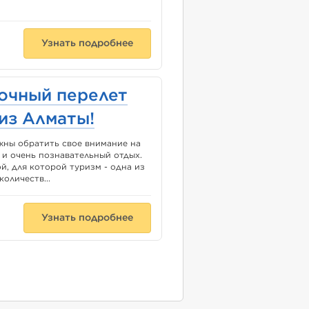
Узнать подробнее
очный перелет
 из Алматы!
ны обратить свое внимание на
 и очень познавательный отдых.
, для которой туризм - одна из
оличеств...
Узнать подробнее