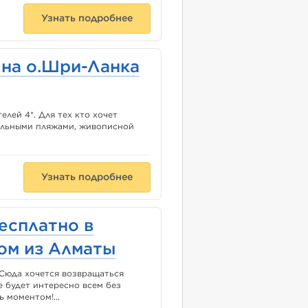
Узнать подробнее
на о.Шри-Ланка
лей 4*. Для тех кто хочет
тельными пляжами, живописной
Узнать подробнее
Бесплатно в
ом из Алматы
 Сюда хочется возвращаться
е будет интересно всем без
 моментом!...