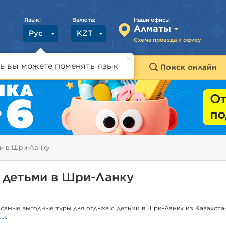
Язык:
Валюта:
Наши офисы
Алматы
Рус
KZT
Схема проезда к офису
ь вы можете поменять язык
траны
Горящие туры
Поиск онлайн
ми в Шри-Ланку
с детьми в Шри-Ланку
самые выгодные туры для отдыха с детьми в Шри-Ланку из Казахстан
сы
.