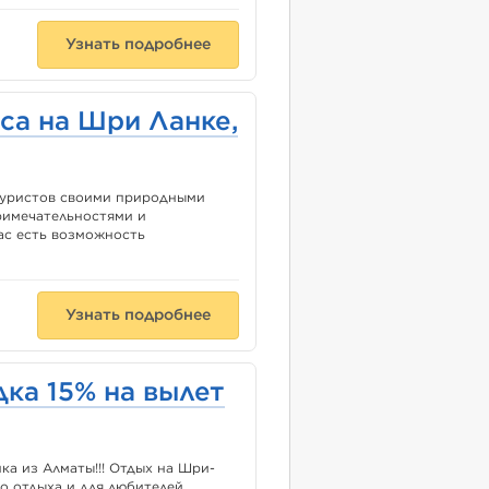
Узнать подробнее
са на Шри Ланке,
 туристов своими природными
римечательностями и
ас есть возможность
Узнать подробнее
ка 15% на вылет
ка из Алматы!!! Отдых на Шри-
о отдыха и для любителей