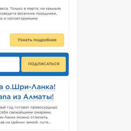
кса. Только в марте, на крыльях
проведите весенние праздники,
ми и неповторимыми
Узнать подробнее
ПОДПИСАТЬСЯ
а о.Шри-Ланка!
ana из Алматы!
вый год готовят превосходных
 себя свежайшими омарами,
ри-Ланке можно отмечать
в на Цейлон зимой, путе...