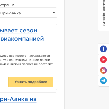
Больше горящих
страны:
Шри-Ланка
ывает сезон
авиакомпанией
 здесь все просто наслаждаются
х, так как бурной ночной жизни
ляжи с мягким песком не составит
Узнать подробнее
Шри-Ланка из