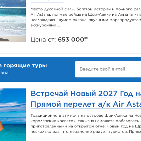
Место духовной силы, богатой истории и полного рела
Air Astana, прямые рейсы на Шри-Ланку из Алматы - 
наслаждаясь шумом океана, вкусными морепродукта
экскурсиями....
Цена от:
653 000₸
а горящие туры
тана
Встречай Новый 2027 Год н
Прямой перелет а/к Air Ast
Традиционно в эту ночь на острове Шри-Ланка на Но
королевских креветок, также вы сможете побаловать
приготовленными на открытом огне. Новый год на Ш
несколько раз, что неизменно радует туристов. Приеха