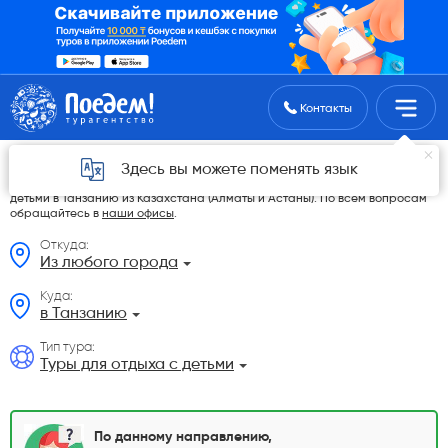
Поиск туров
Контакты
Туры для отдыха с детьми из Казахстана
Здесь вы можете поменять язык
На данной странице мы разместили самые выгодные Туры для отдыха с
детьми в Танзанию из Казахстана (Алматы и Астаны). По всем вопросам
обращайтесь в
наши офисы
.
Откуда:
Из любого города
Куда:
в Танзанию
Тип тура:
Туры для отдыха с детьми
По данному направлению,