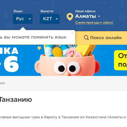
Язык:
Валюта:
Наши офисы
Алматы
Рус
KZT
Схема проезда к офису
ь вы можете поменять язык
траны
Горящие туры
Поиск онлайн
нию
 Танзанию
самые выгодные туры в Европу в Танзанию из Казахстана (Алматы и 