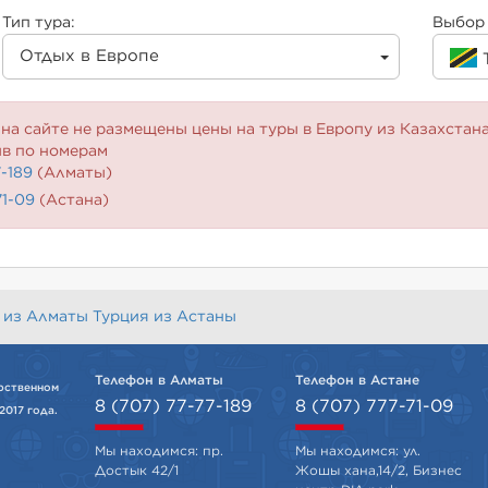
Тип тура:
Выбор 
Отдых в Европе
на сайте не размещены цены на туры в Европу из Казахстан
ив по номерам
7-189
(Алматы)
71-09
(Астана)
 из Алматы
Турция из Астаны
Телефон в Алматы
Телефон в Астане
рственном
8 (707) 77-77-189
8 (707) 777-71-09
2017 года.
Мы находимся: пр.
Мы находимся: ул.
Достык 42/1
Жошы хана,14/2, Бизнес