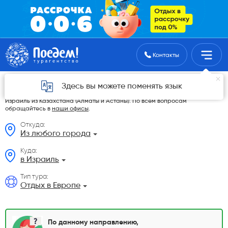
Поиск туров
Контакты
Отдых в Европе из Казахстана
Здесь вы можете поменять язык
На данной странице мы разместили самые выгодные Отдых в Европе в
Израиль из Казахстана (Алматы и Астаны). По всем вопросам
обращайтесь в
наши офисы
.
Откуда:
Из любого города
Куда:
в Израиль
Тип тура:
Отдых в Европе
По данному направлению,