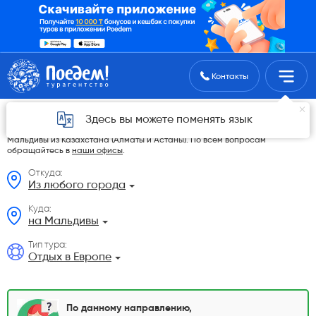
Поиск туров
Контакты
Отдых в Европе из Казахстана
Здесь вы можете поменять язык
На данной странице мы разместили самые выгодные Отдых в Европе на
Мальдивы из Казахстана (Алматы и Астаны). По всем вопросам
обращайтесь в
наши офисы
.
Откуда:
Из любого города
Куда:
на Мальдивы
Тип тура:
Отдых в Европе
По данному направлению,