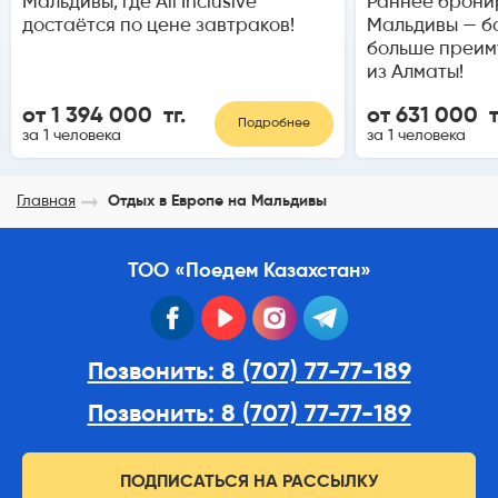
Мальдивы, где All Inclusive
Раннее брони
достаётся по цене завтраков!
Мальдивы — б
больше преим
из Алматы!
от 1 394 000 тг.
от 631 000 т
Подробнее
за 1 человека
за 1 человека
Главная
Отдых в Европе на Мальдивы
ТОО «Поедем Казахстан»
facebook
youtube
instagram
telegram
Позвонить: 8 (707) 77-77-189
Позвонить: 8 (707) 77-77-189
ПОДПИСАТЬСЯ НА РАССЫЛКУ