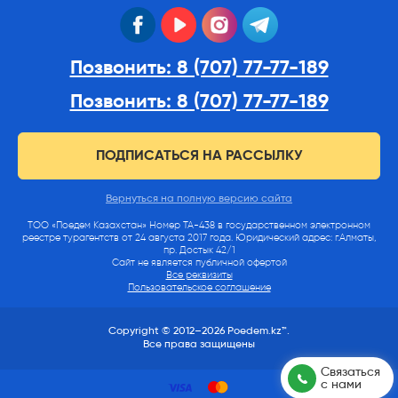
facebook
youtube
instagram
telegram
Позвонить: 8 (707) 77-77-189
Позвонить: 8 (707) 77-77-189
ПОДПИСАТЬСЯ НА РАССЫЛКУ
Вернуться на полную версию сайта
ТОО «Поедем Казахстан» Номер ТА-438 в государственном электронном
реестре турагентств от 24 августа 2017 года. Юридический адрес: г.Алматы,
пр. Достык 42/1
Сайт не является публичной офертой
Все реквизиты
Пользовательское соглашение
Copyright © 2012–2026 Poedem.kz™.
Все права защищены
Связаться
с нами