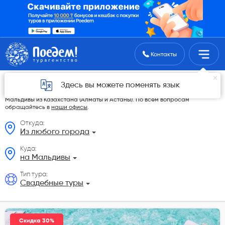
Поиск туров
Контакты
Свадебные туры из Казахстана
Здесь вы можете поменять язык
На данной странице мы разместили самые выгодные Свадебные туры на
Мальдивы из Казахстана (Алматы и Астаны). По всем вопросам
обращайтесь в
наши офисы
.
Откуда:
Из любого города
Куда:
на Мальдивы
Тип тура:
Свадебные туры
Скидка 30%