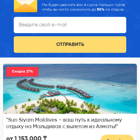
Мы будем держать вас в курсе горящих туров,
чтобы вы могли сэкономить до
50%
на отдыхе.
ОТПРАВИТЬ
Скидка 27%
"Sun Siyam Maldives – ваш путь к идеальному
отдыху на Мальдивах с вылетом из Алматы!"
от 1 153 000 ₸