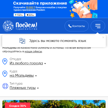
Поиск туров
Контакты
Пляжные туры из Казахстана
Здесь вы можете поменять язык
На данной странице мы разместили самые выгодные Пляжные туры на
Мальдивы из Казахстана (Алматы и Астаны). По всем вопросам
обращайтесь в
наши офисы
.
Откуда:
Из любого города
Куда:
на Мальдивы
Тип тура:
Пляжные туры
Скидка 30%