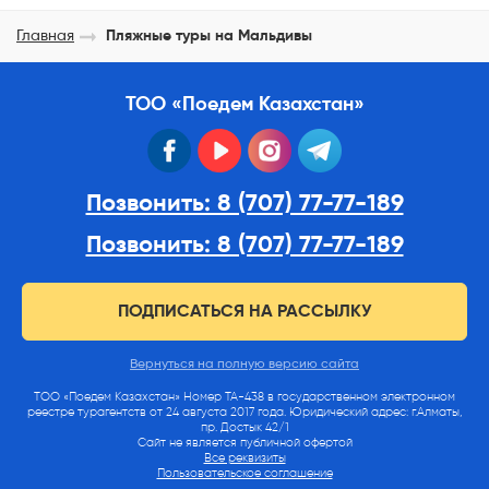
Главная
Пляжные туры на Мальдивы
ТОО «Поедем Казахстан»
facebook
youtube
instagram
telegram
Позвонить: 8 (707) 77-77-189
Позвонить: 8 (707) 77-77-189
ПОДПИСАТЬСЯ НА РАССЫЛКУ
Вернуться на полную версию сайта
ТОО «Поедем Казахстан» Номер ТА-438 в государственном электронном
реестре турагентств от 24 августа 2017 года. Юридический адрес: г.Алматы,
пр. Достык 42/1
Сайт не является публичной офертой
Все реквизиты
Пользовательское соглашение