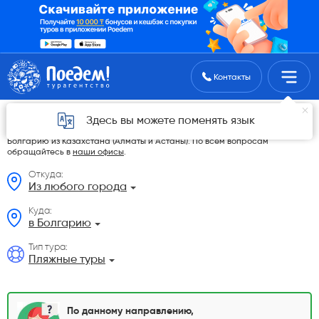
Поиск туров
Контакты
Пляжные туры из Казахстана
Здесь вы можете поменять язык
На данной странице мы разместили самые выгодные Пляжные туры в
Болгарию из Казахстана (Алматы и Астаны). По всем вопросам
обращайтесь в
наши офисы
.
Откуда:
Из любого города
Куда:
в Болгарию
Тип тура:
Пляжные туры
По данному направлению,