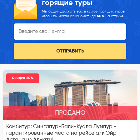
горящие туры
Мы будем держать вас в курсе горящих туров,
чтобы вы могли сэкономить до
50%
на отдыхе.
ОТПРАВИТЬ
Скидка 20%
ПРОДАНО
Комбитур: Сингапур-Бали-Куала Лумпур -
гарантированные места на рейсе а/к Эйр
Астана из Алматы!