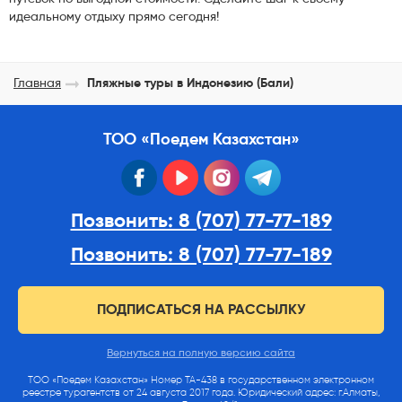
идеальному отдыху прямо сегодня!
Главная
Пляжные туры в Индонезию (Бали)
ТОО «Поедем Казахстан»
facebook
youtube
instagram
telegram
Позвонить: 8 (707) 77-77-189
Позвонить: 8 (707) 77-77-189
ПОДПИСАТЬСЯ НА РАССЫЛКУ
Вернуться на полную версию сайта
ТОО «Поедем Казахстан» Номер ТА-438 в государственном электронном
реестре турагентств от 24 августа 2017 года. Юридический адрес: г.Алматы,