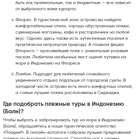
быть как премиальным, так и бюджетным — все зависит
от выбранного вами курорта.
Флорес. В туристической зоне острова вы найдете
комфортабельные отели, хорошо обустроенные пляжи,
сувенирные магазины, кафе и ресторанчики на любой
вкус. Однако здесь также есть аутентичные поселки и
практически нетронутая природа. А главная фишка
Флореса — красивейший пляж с уникальным розовым
песком. Любители необычных мест оценят путевки на
море в Индонезию на Флоресе.
Ломбок. Подходит для любителей спокойного
уединенного отдыха подальше от городской суеты. В
западной части острова есть много комфортных отелей,
а самые лучшие пляжи расположены в Сиджиджи.
Где подобрать пляжные туры в Индонезию
(Бали)?
Чтобы выбрать и забронировать тур на море в Индонезию
(Бали), обращайтесь в наше туристическое агентство
«Поедем!». В онлайн-каталоге собраны лучшие предложения
путевок по выгодной стоимости. Сделайте шаг к своему