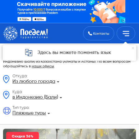
Поиск туров
Контакты
Пляжные туры из Казахстана
Здесь вы можете поменять язык
На данной странице мы разместили самые выгодные Пляжные туры в
Индонезию (Бали) из Казахстана (Алматы и Астаны). По всем вопросам
обращайтесь в
наши офисы
.
Откуда:
Из любого города
Куда:
в Индонезию (Бали)
Тип тура:
Пляжные туры
Скидка 36%