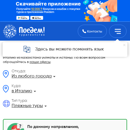
Поиск туров
Контакты
Пляжные туры из Казахстана
Здесь вы можете поменять язык
На данной странице мы разместили самые выгодные Пляжные туры в
Италию из Казахстана (Алматы и Астаны). По всем вопросам
обращайтесь в
наши офисы
.
Откуда:
Из любого города
Куда:
в Италию
Тип тура:
Пляжные туры
По данному направлению,