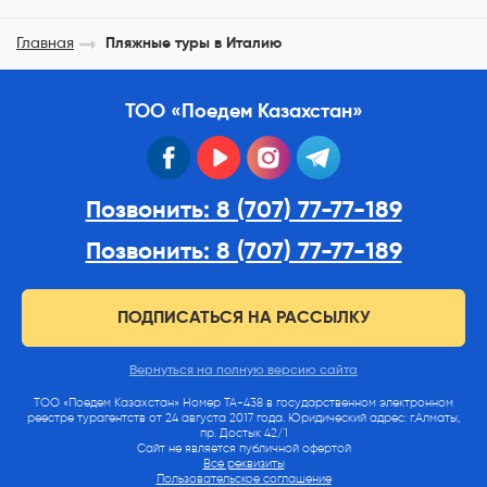
Главная
Пляжные туры в Италию
ТОО «Поедем Казахстан»
facebook
youtube
instagram
telegram
Позвонить: 8 (707) 77-77-189
Позвонить: 8 (707) 77-77-189
ПОДПИСАТЬСЯ НА РАССЫЛКУ
Вернуться на полную версию сайта
ТОО «Поедем Казахстан» Номер ТА-438 в государственном электронном
реестре турагентств от 24 августа 2017 года. Юридический адрес: г.Алматы,
пр. Достык 42/1
Сайт не является публичной офертой
Все реквизиты
Пользовательское соглашение