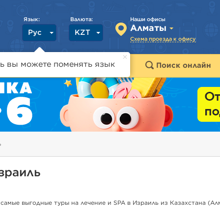
Язык:
Валюта:
Наши офисы
Алматы
Рус
KZT
Схема проезда к офису
ь вы можете поменять язык
траны
Горящие туры
Поиск онлайн
ь
Израиль
самые выгодные туры на лечение и SPA в Израиль из Казахстана (Ал