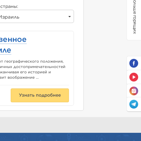
Больше горящих
страны:
Израиль
овенное
мле
от географического положения,
зличных достопримечательностей
аканчивая его историей и
ит воображение ...
Узнать подробнее