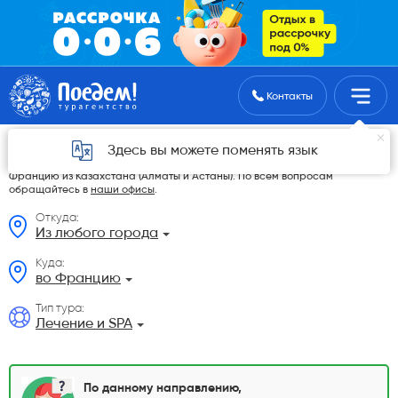
Поиск туров
Контакты
Лечение и SPA из Казахстана
Здесь вы можете поменять язык
На данной странице мы разместили самые выгодные Лечение и SPA во
Францию из Казахстана (Алматы и Астаны). По всем вопросам
обращайтесь в
наши офисы
.
Откуда:
Из любого города
Куда:
во Францию
Тип тура:
Лечение и SPA
По данному направлению,