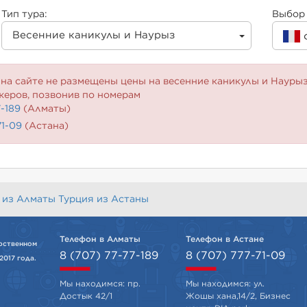
Тип тура:
Выбор 
Весенние каникулы и Наурыз
на сайте не размещены цены на весенние каникулы и Наурыз
жеров, позвонив по номерам
7-189
(Алматы)
71-09
(Астана)
 из Алматы
Турция из Астаны
Телефон в Алматы
Телефон в Астане
рственном
8 (707) 77-77-189
8 (707) 777-71-09
2017 года.
Мы находимся: пр.
Мы находимся: ул.
Достык 42/1
Жошы хана,14/2, Бизнес