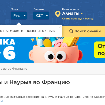
Язык:
Валюта:
Наши офисы
Алматы
Рус
KZT
Схема проезда к офису
ь вы можете поменять язык
траны
Горящие туры
Поиск онлайн
урыз во Францию
ы и Наурыз во Францию
самые выгодные весенние каникулы и Наурыз во Францию из Казахст
сы
.