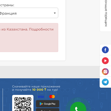
Больше горящих
страны:
Франция
 из Казахстана. Подробности
Скачивайте наше приложение
и получайте
10 000 ₸
на тур!