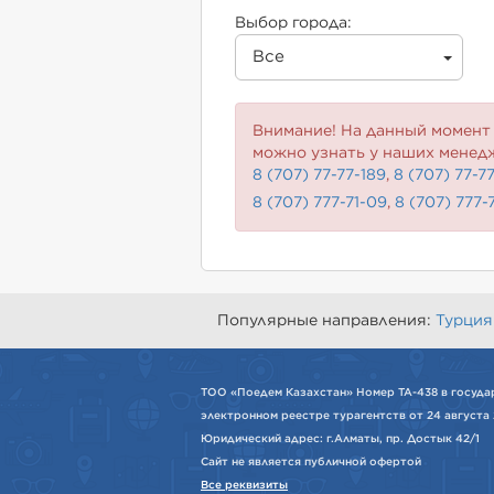
Выбор города:
Все
Внимание! На данный момент 
можно узнать у наших менед
8 (707) 77-77-189
,
8 (707) 77-7
8 (707) 777-71-09
,
8 (707) 777-
Популярные направления:
Турция
ТОО «Поедем Казахстан» Номер ТА-438 в госуда
электронном реестре турагентств от 24 августа 
Юридический адрес: г.Алматы, пр. Достык 42/1
Сайт не является публичной офертой
Все реквизиты