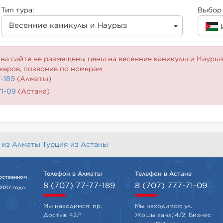
Тип тура:
Выбор 
Весенние каникулы и Наурыз
на сайте не размещены цены на весенние каникулы и Наурыз
жеров, позвонив по номерам
7-189
(Алматы)
71-09
(Астана)
 из Алматы
Турция из Астаны
Телефон в Алматы
Телефон в Астане
рственном
8 (707) 77-77-189
8 (707) 777-71-09
2017 года.
Мы находимся: пр.
Мы находимся: ул.
Достык 42/1
Жошы хана,14/2, Бизнес