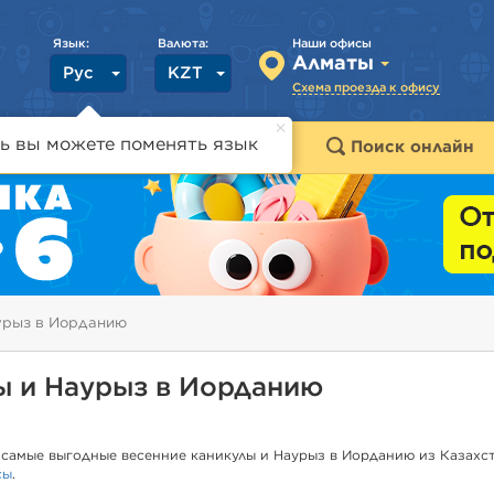
Язык:
Валюта:
Наши офисы
Алматы
Рус
KZT
Схема проезда к офису
ь вы можете поменять язык
траны
Горящие туры
Поиск онлайн
урыз в Иорданию
ы и Наурыз в Иорданию
самые выгодные весенние каникулы и Наурыз в Иорданию из Казахст
сы
.