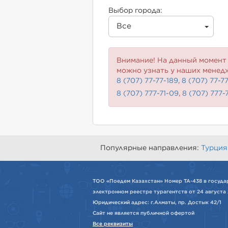
Выбор города:
Все
Внимание! На данный момент 
можно узнать у наших менед
8 (707) 77-77-189
,
8 (707) 77-7
8 (707) 777-71-09
,
8 (707) 777-
Популярные направления:
Турция
ТОО «Поедем Казахстан» Номер ТА-438 в госуда
электронном реестре турагентств от 24 августа 
Юридический адрес: г.Алматы, пр. Достык 42/1
Сайт не является публичной офертой
Все реквизиты