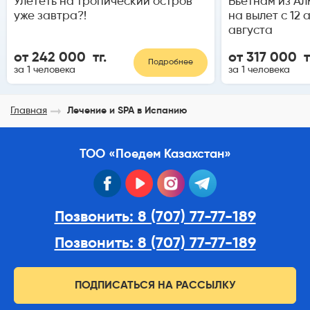
Улететь на тропический остров
Вьетнам из Ал
уже завтра?!
на вылет с 12 
августа
от 242 000 тг.
от 317 000 т
Подробнее
за 1 человека
за 1 человека
Главная
Лечение и SPA в Испанию
ТОО «Поедем Казахстан»
facebook
youtube
instagram
telegram
Позвонить: 8 (707) 77-77-189
Позвонить: 8 (707) 77-77-189
ПОДПИСАТЬСЯ НА РАССЫЛКУ