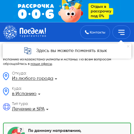
Поиск туров
Контакты
Лечение и SPA из Казахстана
Здесь вы можете поменять язык
На данной странице мы разместили самые выгодные Лечение и SPA в
Испанию из Казахстана (Алматы и Астаны). По всем вопросам
обращайтесь в
наши офисы
.
Откуда:
Из любого города
Куда:
в Испанию
Тип тура:
Лечение и SPA
По данному направлению,