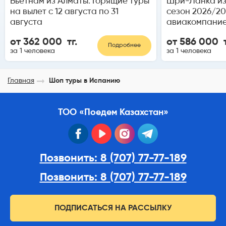
Вьетнам из Алматы. Горящие туры
Шри-Ланка из
на вылет с 12 августа по 31
сезон 2026/20
августа
авиакомпание
от 362 000 тг.
от 586 000 т
Подробнее
за 1 человека
за 1 человека
Главная
Шоп туры в Испанию
ТОО «Поедем Казахстан»
facebook
youtube
instagram
telegram
Позвонить: 8 (707) 77-77-189
Позвонить: 8 (707) 77-77-189
ПОДПИСАТЬСЯ НА РАССЫЛКУ