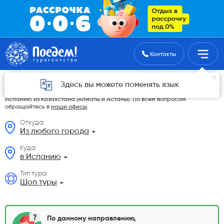
Поиск туров
Контакты
Шоп туры из Казахстана
Здесь вы можете поменять язык
На данной странице мы разместили самые выгодные Шоп туры в
Испанию из Казахстана (Алматы и Астаны). По всем вопросам
обращайтесь в
наши офисы
.
Откуда:
Из любого города
Куда:
в Испанию
Тип тура:
Шоп туры
По данному направлению,