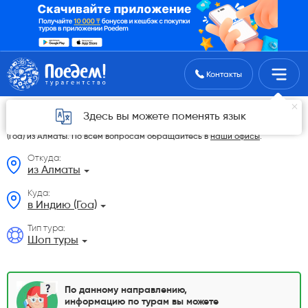
Поиск туров
Контакты
Шоп туры из Алматы в 2026 году
Здесь вы можете поменять язык
На данной странице мы разместили самые выгодные Шоп туры в Индию
(Гоа) из Алматы. По всем вопросам обращайтесь в
наши офисы
.
Откуда:
из Алматы
Куда:
в Индию (Гоа)
Тип тура:
Шоп туры
По данному направлению,
информацию по турам вы можете