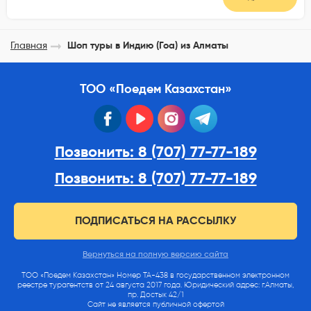
Главная
Шоп туры в Индию (Гоа) из Алматы
ТОО «Поедем Казахстан»
facebook
youtube
instagram
telegram
Позвонить: 8 (707) 77-77-189
Позвонить: 8 (707) 77-77-189
ПОДПИСАТЬСЯ НА РАССЫЛКУ
Вернуться на полную версию сайта
ТОО «Поедем Казахстан» Номер ТА-438 в государственном электронном
реестре турагентств от 24 августа 2017 года. Юридический адрес: г.Алматы,
пр. Достык 42/1
Сайт не является публичной офертой