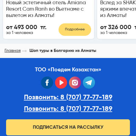
Новый эстетичный отель Amiana
Вслед за SHAK
Resort Cam Ranh во Вьетнаме с
яркими впеча
вылетом из Алматы!
из Алматы!
от 493 000 тг.
от 326 000 т
Подробнее
за 1 человека
за 1 человека
Главная
Шоп туры в Болгарию из Алматы
ТОО «Поедем Казахстан»
facebook
youtube
instagram
telegram
Позвонить: 8 (707) 77-77-189
Позвонить: 8 (707) 77-77-189
ПОДПИСАТЬСЯ НА РАССЫЛКУ