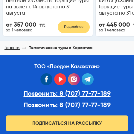
Вьетнам из Алматы. Горящие туры
Китай (о.Хайна
на вылет с 14 августа по 31
Горящие туры 
августа
августа по 31 
от 357 000 тг.
от 445 000 т
Подробнее
за 1 человека
за 1 человека
Главная
Тематические туры в Хорватию
ТОО «Поедем Казахстан»
facebook
youtube
instagram
telegram
Позвонить: 8 (707) 77-77-189
Позвонить: 8 (707) 77-77-189
ПОДПИСАТЬСЯ НА РАССЫЛКУ