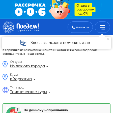
Поиск туров
Контакты
Тематические туры из Казахстана
Здесь вы можете поменять язык
На данной странице мы разместили самые выгодные Тематические туры
в Хорватию из Казахстана (Алматы и Астаны). По всем вопросам
обращайтесь в
наши офисы
.
Откуда:
Из любого города
Куда:
в Хорватию
Тип тура:
Тематические туры
По данному направлению,