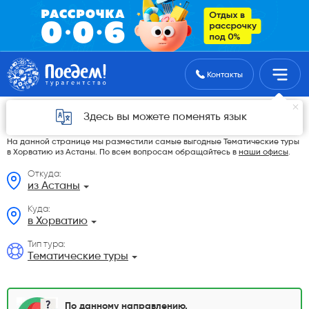
Поиск туров
Контакты
Тематические туры в Хорватию из Астаны в
Здесь вы можете поменять язык
2026 году
На данной странице мы разместили самые выгодные Тематические туры
в Хорватию из Астаны. По всем вопросам обращайтесь в
наши офисы
.
Откуда:
из Астаны
Куда:
в Хорватию
Тип тура:
Тематические туры
По данному направлению,