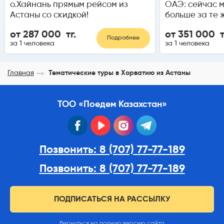
о.Хайнань прямым рейсом из
ОАЭ: сейчас 
Астаны со скидкой!
больше за те 
от 287 000 тг.
от 351 000 т
Подробнее
за 1 человека
за 1 человека
Главная
Тематические туры в Хорватию из Астаны
ТОО «Поедем Казахстан»
facebook
youtube
instagram
telegram
Позвонить: 8 (707) 77-77-189
Позвонить: 8 (707) 77-77-189
ПОДПИСАТЬСЯ НА РАССЫЛКУ
Вернуться на полную версию сайта