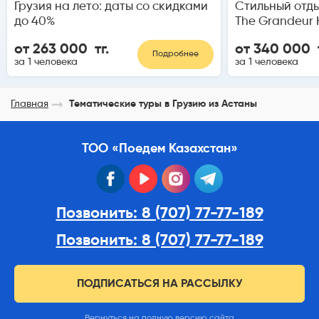
Грузия на лето: даты со скидками
Стильный отды
до 40%
The Grandeur H
от 263 000 тг.
от 340 000 т
Подробнее
за 1 человека
за 1 человека
Главная
Тематические туры в Грузию из Астаны
ТОО «Поедем Казахстан»
facebook
youtube
instagram
telegram
Позвонить: 8 (707) 77-77-189
Позвонить: 8 (707) 77-77-189
ПОДПИСАТЬСЯ НА РАССЫЛКУ
Вернуться на полную версию сайта