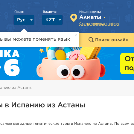
Язык:
Валюта:
Наши офисы
Алматы
Рус
KZT
Схема проезда к офису
ь вы можете поменять язык
траны
Горящие туры
Поиск онлайн
панию из Астаны
ы в Испанию из Астаны
 самые выгодные тематические туры в Испанию из Астаны. По всем 