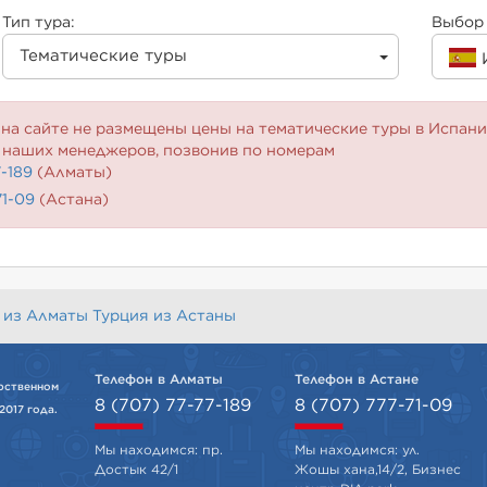
Тип тура:
Выбор 
Тематические туры
на сайте не размещены цены на тематические туры в Испанию
 наших менеджеров, позвонив по номерам
7-189
(Алматы)
71-09
(Астана)
 из Алматы
Турция из Астаны
Телефон в Алматы
Телефон в Астане
рственном
8 (707) 77-77-189
8 (707) 777-71-09
2017 года.
Мы находимся: пр.
Мы находимся: ул.
Достык 42/1
Жошы хана,14/2, Бизнес