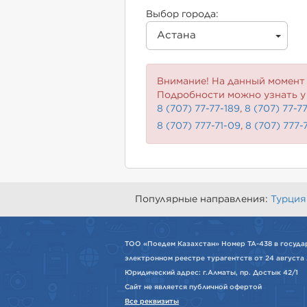
Выбор города:
Астана
Внимание! На данный момент 
Подробности можно узнать у
8 (707) 77-77-189
,
8 (707) 77-7
8 (707) 777-71-09
,
8 (707) 777-
Популярные направления:
Турция
ТОО «Поедем Казахстан» Номер ТА-438 в госуда
электронном реестре турагентств от 24 августа 
Юридический адрес: г.Алматы, пр. Достык 42/1
Сайт не является публичной офертой
Все реквизиты