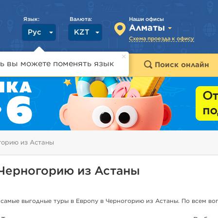
Язык:
Валюта:
Наши офисы
Алматы
Рус
KZT
Схема проезда к офису
ь вы можете поменять язык
траны
Горящие туры
Поиск онлайн
горию из Астаны
 Черногорию из Астаны
 самые выгодные туры в Европу в Черногорию из Астаны. По всем в