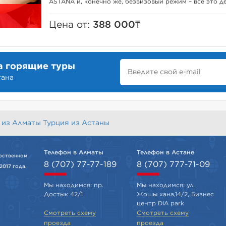
ASTANA и, конечно же, безвизовый режим – всё это де
Цена от:
388 000₸
а горящие туры
тана
 из Алматы
Турция из Астаны
Телефон в Алматы
Телефон в Астане
рственном
8 (707) 77-77-189
8 (707) 777-71-09
2017 года.
Мы находимся: пр.
Мы находимся: ул.
Достык 42/1
Жошы хана,14/2, Бизнес
центр DIA park
Смотреть схему
Смотреть схему
проезда
проезда