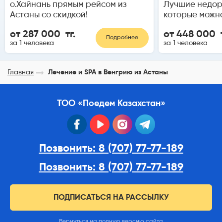
о.Хайнань прямым рейсом из
Лучшие недор
Астаны со скидкой!
которые можн
от 287 000 тг.
от 448 000 т
Подробнее
за 1 человека
за 1 человека
Главная
Лечение и SPA в Венгрию из Астаны
ТОО «Поедем Казахстан»
facebook
youtube
instagram
telegram
Позвонить: 8 (707) 77-77-189
Позвонить: 8 (707) 77-77-189
ПОДПИСАТЬСЯ НА РАССЫЛКУ
Вернуться на полную версию сайта