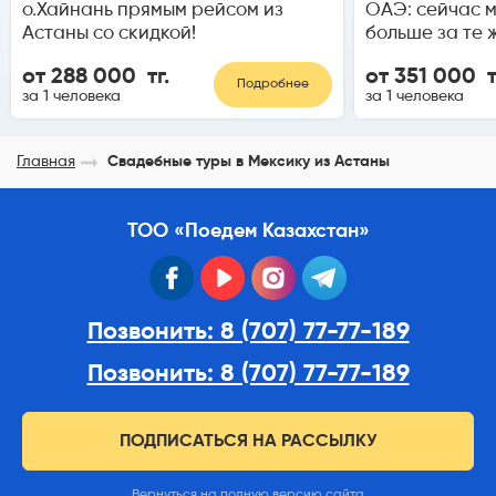
о.Хайнань прямым рейсом из
ОАЭ: сейчас 
Астаны со скидкой!
больше за те 
от 288 000 тг.
от 351 000 т
Подробнее
за 1 человека
за 1 человека
Главная
Свадебные туры в Мексику из Астаны
ТОО «Поедем Казахстан»
facebook
youtube
instagram
telegram
Позвонить: 8 (707) 77-77-189
Позвонить: 8 (707) 77-77-189
ПОДПИСАТЬСЯ НА РАССЫЛКУ
Вернуться на полную версию сайта