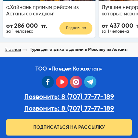
о.Хайнань прямым рейсом из
Лучшие недор
Астаны со скидкой!
которые можн
от 286 000 тг.
от 437 000 т
Подробнее
за 1 человека
за 1 человека
Главная
Туры для отдыха с детьми в Мексику из Астаны
ТОО «Поедем Казахстан»
facebook
youtube
instagram
telegram
Позвонить: 8 (707) 77-77-189
Позвонить: 8 (707) 77-77-189
ПОДПИСАТЬСЯ НА РАССЫЛКУ