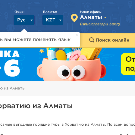
Язык:
Валюта:
Наши офисы
Алматы
Рус
KZT
Схема проезда к офису
ь вы можете поменять язык
траны
Горящие туры
Поиск онлайн
ю из Алматы
орватию из Алматы
 самые выгодные горящие туры в Хорватию из Алматы. По всем вопр