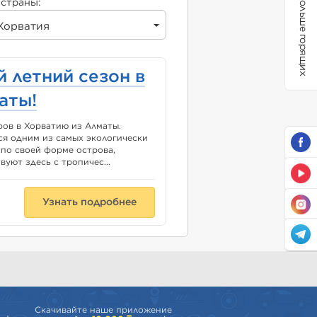
Больше горящих
страны:
Хорватия
 летний сезон в
аты!
ов в Хорватию из Алматы.
ся одним из самых экологически
 по своей форме острова,
вуют здесь с тропичес...
Узнать подробнее
Скачивайте наше приложение