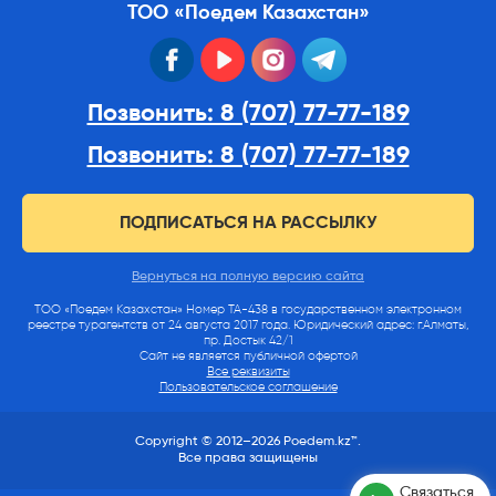
ТОО «Поедем Казахстан»
facebook
youtube
instagram
telegram
Позвонить: 8 (707) 77-77-189
Позвонить: 8 (707) 77-77-189
ПОДПИСАТЬСЯ НА РАССЫЛКУ
Вернуться на полную версию сайта
ТОО «Поедем Казахстан» Номер ТА-438 в государственном электронном
реестре турагентств от 24 августа 2017 года. Юридический адрес: г.Алматы,
пр. Достык 42/1
Сайт не является публичной офертой
Все реквизиты
Пользовательское соглашение
Copyright © 2012–2026 Poedem.kz™.
Все права защищены
Связаться