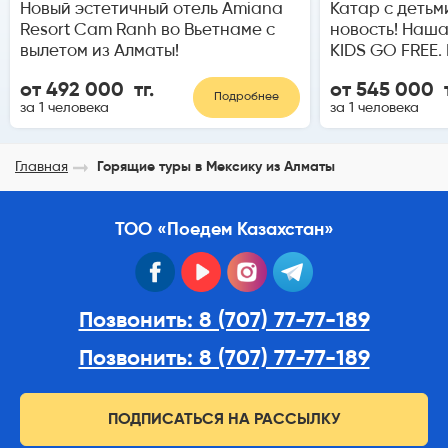
Новый эстетичный отель Amiana
Катар с детьм
Resort Cam Ranh во Вьетнаме с
новость! Наш
вылетом из Алматы!
KIDS GO FREE.
от 492 000 тг.
от 545 000 т
Подробнее
за 1 человека
за 1 человека
Главная
Горящие туры в Мексику из Алматы
ТОО «Поедем Казахстан»
facebook
youtube
instagram
telegram
Позвонить: 8 (707) 77-77-189
Позвонить: 8 (707) 77-77-189
ПОДПИСАТЬСЯ НА РАССЫЛКУ