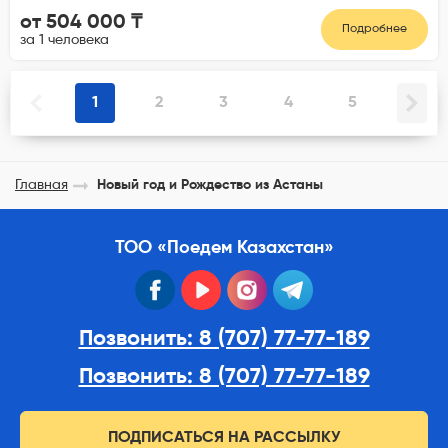
от 504 000 ₸
Подробнее
за 1 человека
1
2
3
4
5
Главная
Новый год и Рождество из Астаны
ТОО «Поедем Казахстан»
facebook
youtube
instagram
telegram
Позвонить: 8 (707) 77-77-189
Позвонить: 8 (707) 77-77-189
ПОДПИСАТЬСЯ НА РАССЫЛКУ