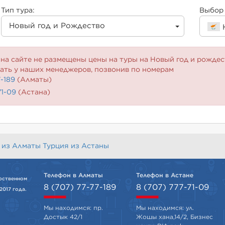
Тип тура:
Выбор 
Новый год и Рождество
на сайте не размещены цены на туры на Новый год и рождес
ать у наших менеджеров, позвонив по номерам
7-189
(Алматы)
71-09
(Астана)
 из Алматы
Турция из Астаны
Телефон в Алматы
Телефон в Астане
рственном
8 (707) 77-77-189
8 (707) 777-71-09
2017 года.
Мы находимся: пр.
Мы находимся: ул.
Достык 42/1
Жошы хана,14/2, Бизнес