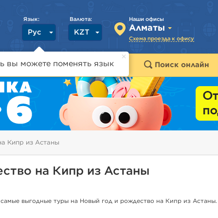
Язык:
Валюта:
Наши офисы
Алматы
Рус
KZT
Схема проезда к офису
ь вы можете поменять язык
траны
Горящие туры
Поиск онлайн
на Кипр из Астаны
ество на Кипр из Астаны
самые выгодные туры на Новый год и рождество на Кипр из Астаны.