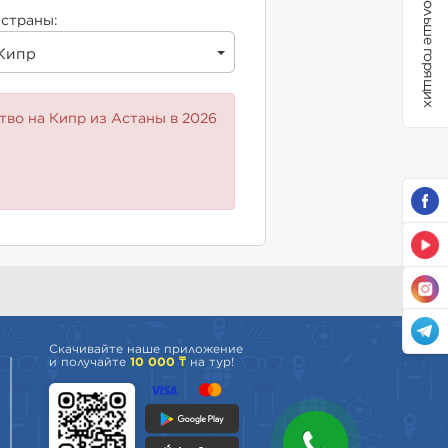
Больше горящих
страны:
Кипр
тво на Кипр из Астаны в 2026
Скачивайте наше приложение
и получайте
10 000 ₸
на тур!