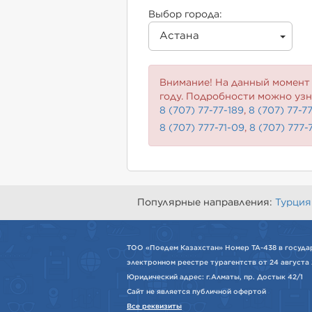
Выбор города:
Астана
Внимание! На данный момент 
году. Подробности можно узн
8 (707) 77-77-189
,
8 (707) 77-7
8 (707) 777-71-09
,
8 (707) 777-
Популярные направления:
Турция
ТОО «Поедем Казахстан» Номер ТА-438 в госуда
электронном реестре турагентств от 24 августа 
Юридический адрес: г.Алматы, пр. Достык 42/1
Сайт не является публичной офертой
Все реквизиты