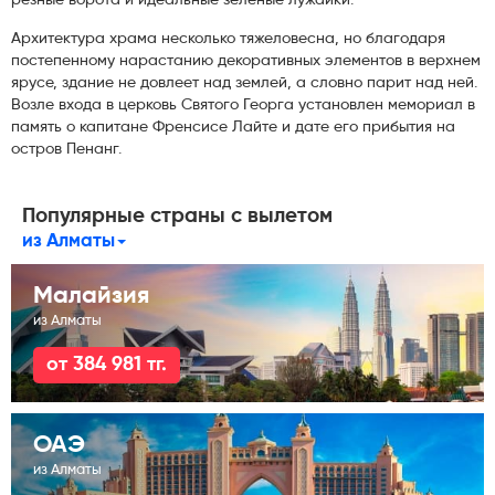
резные ворота и идеальные зеленые лужайки.
Архитектура храма несколько тяжеловесна, но благодаря
постепенному нарастанию декоративных элементов в верхнем
ярусе, здание не довлеет над землей, а словно парит над ней.
Возле входа в церковь Святого Георга установлен мемориал в
память о капитане Френсисе Лайте и дате его прибытия на
остров Пенанг.
Популярные страны с вылетом
из Алматы
Малайзия
из Алматы
от 384 981 тг.
ОАЭ
из Алматы