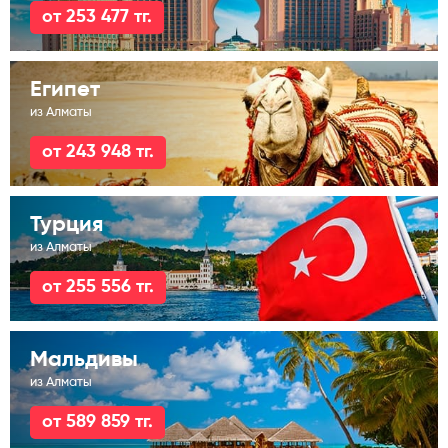
от 253 477 тг.
Египет
из Алматы
от 243 948 тг.
Турция
из Алматы
от 255 556 тг.
Мальдивы
из Алматы
от 589 859 тг.