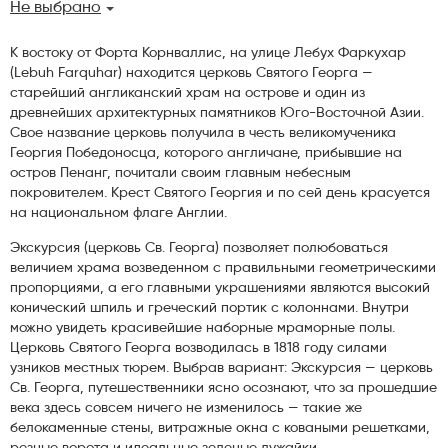
Не выбрано
К востоку от Форта Корнваллис, на улице Лебух Фаркухар
(Lebuh Farquhar) находится церковь Святого Георга —
старейший англиканский храм на острове и один из
древнейших архитектурных памятников Юго-Восточной Азии.
Свое название церковь получила в честь великомученика
Георгия Победоносца, которого англичане, прибывшие на
остров Пенанг, почитали своим главным небесным
покровителем. Крест Святого Георгия и по сей день красуется
на национальном флаге Англии.
Экскурсия (церковь Св. Георга) позволяет полюбоваться
величием храма возведенном с правильными геометрическими
пропорциями, а его главными украшениями являются высокий
конический шпиль и греческий портик с колоннами. Внутри
можно увидеть красивейшие наборные мраморные полы.
Церковь Святого Георга возводилась в 1818 году силами
узников местных тюрем. Выбрав вариант: Экскурсия — церковь
Св. Георга, путешественники ясно осознают, что за прошедшие
века здесь совсем ничего не изменилось — такие же
белокаменные стены, витражные окна с коваными решетками,