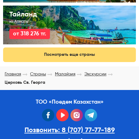
Тайланд
из Алматы
от 318 276 тг.
Посмотреть еще страны
Главная
Страны
Малайзия
Экскурсии
Церковь Св. Георга
ТОО «Поедем Казахстан»
facebook
youtube
instagram
telegram
Позвонить: 8 (707) 77-77-189