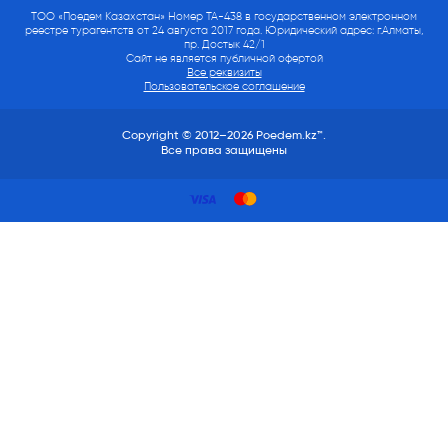
ТОО «Поедем Казахстан» Номер ТА-438 в государственном электронном
реестре турагентств от 24 августа 2017 года. Юридический адрес: г.Алматы,
пр. Достык 42/1
Сайт не является публичной офертой
Все реквизиты
Пользовательское соглашение
Copyright © 2012–2026 Poedem.kz™.
Все права защищены