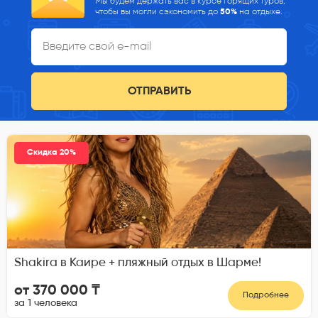
Мы будем держать вас в курсе горящих туров,
чтобы вы могли сэкономить до
50%
на отдыхе.
ОТПРАВИТЬ
Скидка 20%
Shakira в Каире + пляжный отдых в Шарме!
от 370 000 ₸
Подробнее
за 1 человека