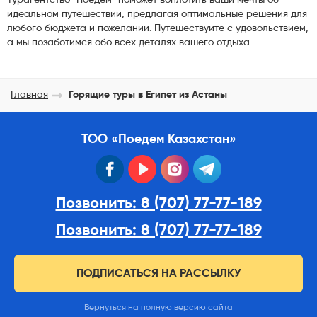
Турагентство "Поедем" поможет воплотить ваши мечты об
идеальном путешествии, предлагая оптимальные решения для
любого бюджета и пожеланий. Путешествуйте с удовольствием,
а мы позаботимся обо всех деталях вашего отдыха.
Главная
Горящие туры в Египет из Астаны
ТОО «Поедем Казахстан»
facebook
youtube
instagram
telegram
Позвонить: 8 (707) 77-77-189
Позвонить: 8 (707) 77-77-189
ПОДПИСАТЬСЯ НА РАССЫЛКУ
Вернуться на полную версию сайта