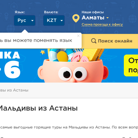
Язык:
Валюта:
Наши офисы
Алматы
Рус
KZT
Схема проезда к офису
ь вы можете поменять язык
траны
Горящие туры
Поиск онлайн
вы из Астаны
Мальдивы из Астаны
 самые выгодные горящие туры на Мальдивы из Астаны. По всем воп