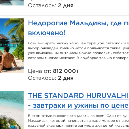
Осталось:
2 дня
Недорогие Мальдивы, где п
включено!
Если выбирать между хорошей турецкой пятёркой и М
выбор очевиден. Именно летом появляются такие цены
уже включённым питанием можно позволить себе тот 
котором многие мечтают. В подборке только проверен
Цена от:
812 000₸
Осталось:
2 дня
THE STANDARD HURUVALHI 
- завтраки и ужины по цене
В этом отеле высокие стандарты во всем! Один из л
Мальдивах, который начинается в паре метров от вил
надувной аквапарк прям в лагуне, а для детей классн