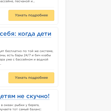
ссейне, песчаной и...
Узнать подробнее
себя: когда дети
едят бесплатно по той же системе,
ны, есть бары 24/7 и бич клабы
мера уже с бассейном и водной
.
Узнать подробнее
етям не скучно!
в океан: рыбки у берега,
лучаете тот самый баланс: