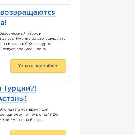
 возвращаются
а!
 белоснежный песок и
 за вас. Именно за это ощущение
ова и снова. Сейчас курорт
йствует специальное п...
Узнать подробнее
 Турции?!
Астаны!
Это идеальное время для
 дожди обычно ночью на 15-20
мые именно сейчас! ...