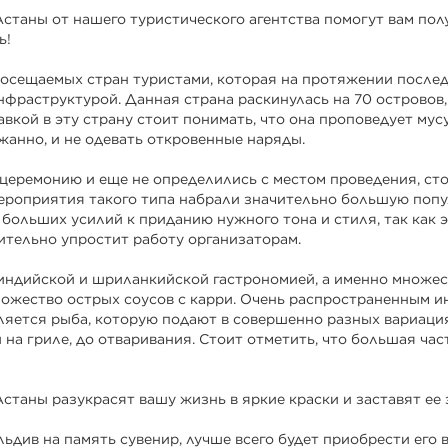
станы от нашего туристического агентства помогут вам по
ь!
посещаемых стран туристами, которая на протяжении послед
нфраструктурой. Данная страна раскинулась на 70 островов
вкой в эту страну стоит понимать, что она проповедует мус
жанно, и не одевать откровенные наряды.
церемонию и еще не определились с местом проведения, ст
мероприятия такого типа набрали значительно большую поп
больших усилий к приданию нужного тона и стиля, так как э
ительно упростит работу организаторам.
индийской и шриланкийской гастрономией, а именно множес
ножество острых соусов с карри. Очень распространенным 
ляется рыба, которую подают в совершенно разных вариаци
 на гриле, до отваривания. Стоит отметить, что большая ча
станы разукрасят вашу жизнь в яркие краски и заставят ее 
ьдив на память сувенир, лучше всего будет приобрести его в