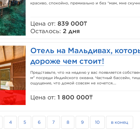
красиво, спокойно, премиально и без “мам, мне скучноо
Цена от:
839 000₸
Осталось:
2 дня
Отель на Мальдивах, котор
дороже чем стоит!
Представьте, что на неделю у вас появляется собстве
м² посреди Индийского океана. Частный бассейн, тиш
ощущение, что домой совсем не хочется....
Цена от:
1 800 000₸
4
5
6
7
8
9
10
в конец