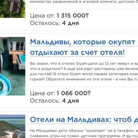
множество развлечений в игровой комнате, детском ба
Цена от:
1 315 000₸
Осталось:
4 дня
Мальдивы, которые окупят 
отдыхают за счет отеля!
Вы знали, что в отелях Siyam дети до 12 лет живут и 
что и родители? А еще аля карт рестораны уже включе
для гостей! В отеле Siyam world первая категория но
горкой! Обратите внимание на эти отели - в них Вы п..
Цена от:
1 066 000₸
Осталось:
4 дня
Отели на Мальдивах: чтоб д
На Мальдивах дети обычно “залипают” не в телефон, а 
плавание, игры на пляже, детские программы. И вы по