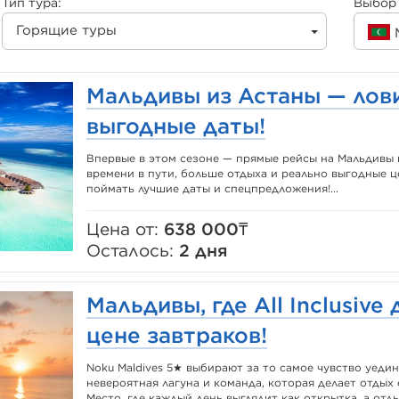
Тип тура:
Выбор 
Горящие туры
Мальдивы из Астаны — лов
выгодные даты!
Впервые в этом сезоне — прямые рейсы на Мальдивы 
времени в пути, больше отдыха и реально выгодные 
поймать лучшие даты и спецпредложения!...
Цена от:
638 000₸
Осталось:
2 дня
Мальдивы, где All Inclusive
цене завтраков!
Noku Maldives 5★ выбирают за то самое чувство уедин
невероятная лагуна и команда, которая делает отдых
Место, где каждый день выглядит как открытка, а от