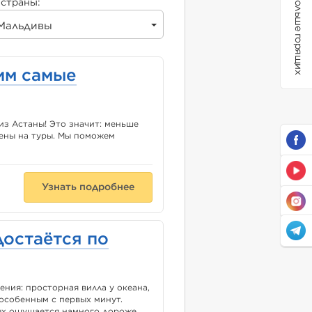
Больше горящих
страны:
Мальдивы
им самые
из Астаны! Это значит: меньше
цены на туры. Мы поможем
Узнать подробнее
 достаётся по
ения: просторная вилла у океана,
 особенным с первых минут.
дых ощущается намного дороже,