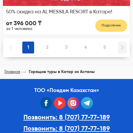
50% скидка на AL MESSILA RESORT в Катаре!
от 396 000 ₸
Подробнее
за 1 человека
1
2
3
4
5
Главная
Горящие туры в Катар из Астаны
ТОО «Поедем Казахстан»
facebook
youtube
instagram
telegram
Позвонить: 8 (707) 77-77-189
Позвонить: 8 (707) 77-77-189