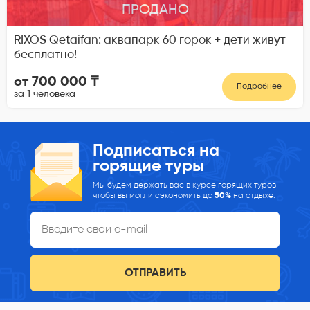
ПРОДАНО
RIXOS Qetaifan: аквапарк 60 горок + дети живут
бесплатно!
от 700 000 ₸
Подробнее
за 1 человека
Подписаться на
горящие туры
Мы будем держать вас в курсе горящих туров,
чтобы вы могли сэкономить до
50%
на отдыхе.
ОТПРАВИТЬ