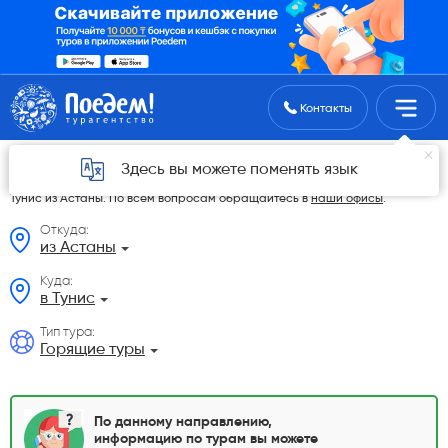
Поиск туров
Контакты
Горящие туры в Тунис из Астаны в 2026 году
Здесь вы можете поменять язык
На данной странице мы разместили самые выгодные Горящие туры в
Тунис из Астаны. По всем вопросам обращайтесь в
наши офисы
.
Откуда:
из Астаны
Куда:
в Тунис
Тип тура:
Горящие туры
По данному направлению,
информацию по турам вы можете