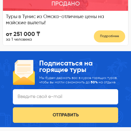
ПРОДАНО
Туры в Тунис из Омска-отличные цены на
майские вылеты!
от 251 000 ₸
Подробнее
за 1 человека
Подписаться на
горящие туры
Мы будем держать вас в курсе горящих туров,
чтобы вы могли сэкономить до
50%
на отдыхе.
ОТПРАВИТЬ