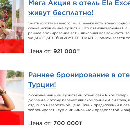
Мега Акция в отель Ela Exce
живут бесплатно!
Элитных отелей много, но в Белеке есть только одно 
самые искушенные туристы. Это пятизвездочный Ela E
раннее бронирование есть шикарная возможность заб
же ДВОЕ ДЕТЕЙ ЖИВУТ БЕСПЛАТНО, оплачивается толь
Цена от:
921 000₸
Раннее бронирование в оте
Турции!
Любимые нашими туристами отели сети Rixos теперь 
Добавьте к этому перелет авиакомпанией Air Astana,
отдых по невероятной цене. Таких предложений в сез
забронировать тур с минимальной предоплатой и заф
Цена от:
700 000₸