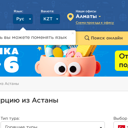
Язык:
Валюта:
Наши офисы
Алматы
Рус
KZT
Схема проезда к офису
ь вы можете поменять язык
траны
Горящие туры
Поиск онлайн
из Астаны
урцию из Астаны
Тип тура:
Выбор 
Горящие туры