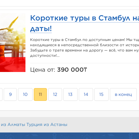
Короткие туры в Стамбул 
даты!
Короткие туры в Стамбул по доступным ценам! Мы тщ
находящиеся в непосредственной близости от истор
Забудьте о трате времени на дорогу — всё, что вам н
доступности!...
Цена от:
390 000₸
9
10
11
12
13
14
15
в конец
 из Алматы
Турция из Астаны