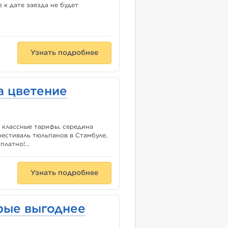
 к дате заезда не будет
Узнать подробнее
а цветение
ь классные тарифы, середина
фестиваль тюльпанов в Стамбуле,
латно!...
Узнать подробнее
рые выгоднее