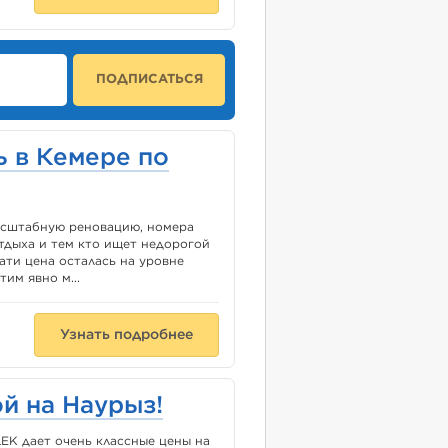
ПОДПИСАТЬСЯ
 в Кемере по
 масштабную реновацию, номера
тдыха и тем кто ищет недорогой
ати цена осталась на уровне
им явно м...
Узнать подробнее
й на Наурыз!
EK дает очень классные цены на