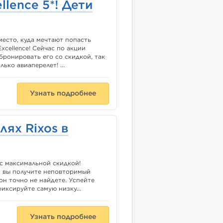
llence 5*! Дети
место, куда мечтают попасть
xcellence! Сейчас по акции
ронировать его со скидкой, так
ко авиаперелет! ...
Узнать подробнее
лях Rixos в
с максимальной скидкой!
 и вы получите неповторимый
он точно не найдете. Успейте
иксируйте самую низку...
Узнать подробнее