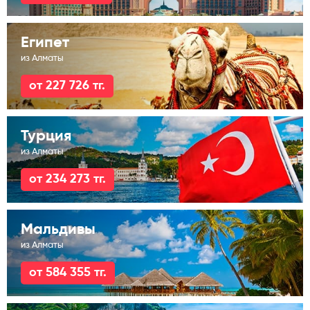
Египет
из Алматы
от 227 726 тг.
Турция
из Алматы
от 234 273 тг.
Мальдивы
из Алматы
от 584 355 тг.