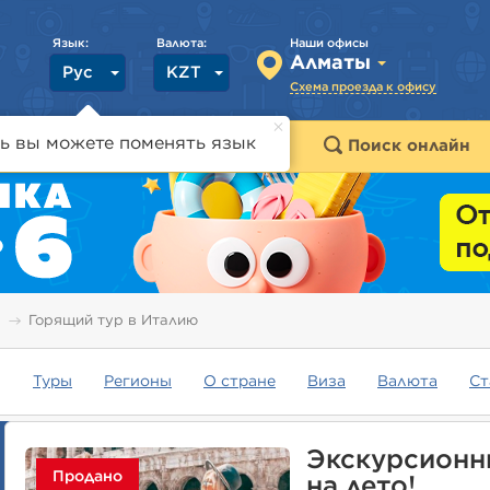
Язык:
Валюта:
Наши офисы
Алматы
Рус
KZT
Схема проезда к офису
ь вы можете поменять язык
траны
Горящие туры
Поиск онлайн
Горящий тур в Италию
Туры
Регионы
О стране
Виза
Валюта
Ст
Экскурсионн
Продано
на лето!