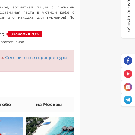
Больше горящих
нное, ароматная пицца с пряными
сравнимая паста в уютном кафе с
ия это находка для гурманов! По
жно купить тур на 30% выгоднее чем
, однозначно рекомендуем!
тг.
Экономия 30%
вается: виза
но.
Смотрите все горящие туры
тобе
из Москвы