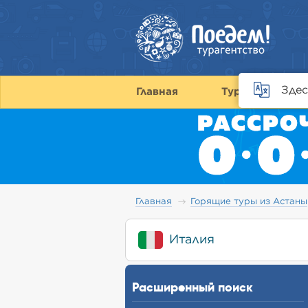
Здес
Главная
Туры
С
Главная
Горящие туры из Астаны
Италия
Расширенный поиск