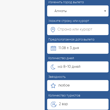
Изменить город вылета
Алматы
Укажите страну или курорт
Предполагаемая дата вылета
11.08 ± 3 дня
Количество дней
на 8-10 дней
Звёздность
любое
Количество туристов
2 взр