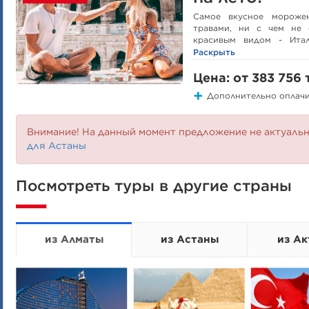
Самое вкусное мороже
травами, ни с чем не 
красивым видом - Итал
раннему бронированию мо
Раскрыть
покупать в разгар сезона
Цена: от 383 756 
Дополнительно оплачи
Внимание! На данный момент предложение не актуаль
для Астаны
Посмотреть туры в другие страны
из Алматы
из Астаны
из Ак