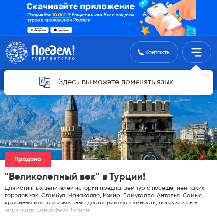
Поиск туров
Контакты
Горящие туры для Астаны
Здесь вы можете поменять язык
Продано
"Великолепный век" в Турции!
Для истинных ценителей истории предлагаем тур с посещением таких
городов как: Стамбул, Чанакалле, Измир, Памукалле, Анталья. Самые
красивые места и известные достопримечательности, погрузитесь в
чарующую атмосферу Турции!