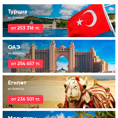
Турция
из Алматы
от 253 316 тг.
ОАЭ
из Алматы
от 254 657 тг.
Египет
из Алматы
от 236 501 тг.