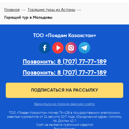
Главная
Горящие туры из Астаны
Горящий тур в Мальдивы
ТОО «Поедем Казахстан»
facebook
youtube
instagram
telegram
Позвонить: 8 (707) 77-77-189
Позвонить: 8 (707) 77-77-189
ПОДПИСАТЬСЯ НА РАССЫЛКУ
Вернуться на полную версию сайта
ТОО «Поедем Казахстан» Номер ТА-438 в государственном электронном
реестре турагентств от 24 августа 2017 года. Юридический адрес: г.Алматы,
пр. Достык 42/1
Сайт не является публичной офертой