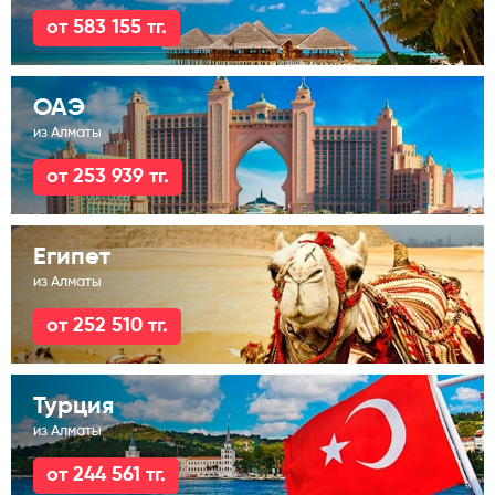
от 583 155 тг.
ОАЭ
из Алматы
от 253 939 тг.
Египет
из Алматы
от 252 510 тг.
Турция
из Алматы
от 244 561 тг.