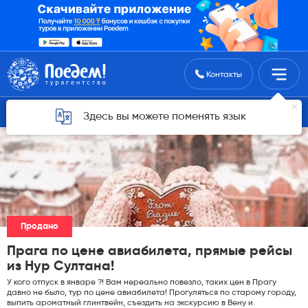
Поиск туров
Контакты
Горящие туры для Астаны
Здесь вы можете поменять язык
Продано
Прага по цене авиабилета, прямые рейсы
из Нур Султана!
У кого отпуск в январе ?! Вам нереально повезло, таких цен в Прагу
давно не было, тур по цене авиабилета! Прогуляться по старому городу,
выпить ароматный глинтвейн, съездить на экскурсию в Вену и