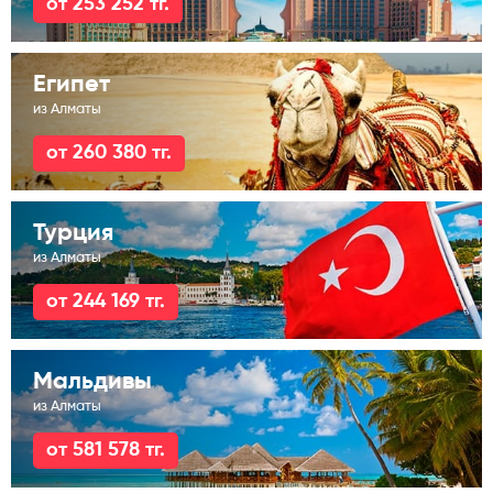
от 253 252 тг.
Египет
из Алматы
от 260 380 тг.
Турция
из Алматы
от 244 169 тг.
Мальдивы
из Алматы
от 581 578 тг.