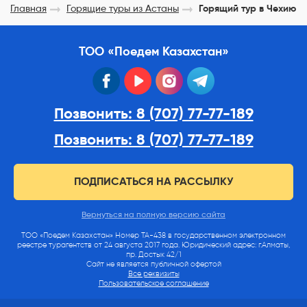
Главная
Горящие туры из Астаны
Горящий тур в Чехию
ТОО «Поедем Казахстан»
facebook
youtube
instagram
telegram
Позвонить: 8 (707) 77-77-189
Позвонить: 8 (707) 77-77-189
ПОДПИСАТЬСЯ НА РАССЫЛКУ
Вернуться на полную версию сайта
ТОО «Поедем Казахстан» Номер ТА-438 в государственном электронном
реестре турагентств от 24 августа 2017 года. Юридический адрес: г.Алматы,
пр. Достык 42/1
Сайт не является публичной офертой
Все реквизиты
Пользовательское соглашение