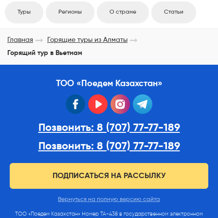
Туры
Регионы
О стране
Статьи
Главная
Горящие туры из Алматы
Горящий тур в Вьетнам
ТОО «Поедем Казахстан»
facebook
youtube
instagram
telegram
Позвонить: 8 (707) 77-77-189
Позвонить: 8 (707) 77-77-189
ПОДПИСАТЬСЯ НА РАССЫЛКУ
Вернуться на полную версию сайта
ТОО «Поедем Казахстан» Номер ТА-438 в государственном электронном