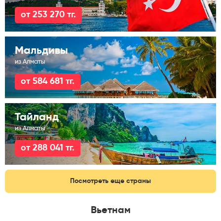
от 253 270 тг.
Мальдивы
из Алматы
от 584 681 тг.
Тайланд
из Алматы
от 288 041 тг.
Посмотреть еще страны
Вьетнам