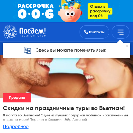
Поиск туров
Контакты
Горящие туры для Алматы
Здесь вы можете поменять язык
Продано
Скидки на праздничные туры во Вьетнам!
8 марта во Вьетнаме! Один из лучших подарков любимой - заслуженный
отдых на море! Перелет в Хошимин Эйр Астаной
Подробнее