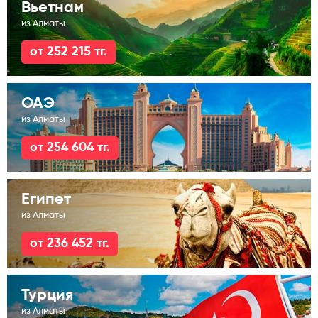
Вьетнам
из Алматы
от 252 215 тг.
ОАЭ
из Алматы
от 254 604 тг.
Египет
из Алматы
от 236 452 тг.
Турция
из Алматы