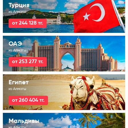
Турция
из Алматы
от 244 128 тг.
ОАЭ
из Алматы
от 253 277 тг.
Египет
из Алматы
от 260 404 тг.
Мальдивы
из Алматы