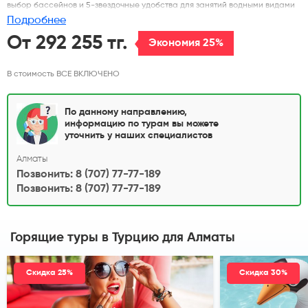
выбор бассейнов и 5-звездочные удобства для занятий водными видами
спорта. В этом курортном отеле работает 6 ресторанов с
Подробнее
обслуживанием по меню и 7 баров. В отеле проводятся специальные
детские развлекательные программы.
От 292 255 тг.
Экономия 25%
В стоимость ВСЕ ВКЛЮЧЕНО
По данному направлению,
информацию по турам вы можете
уточнить у наших специалистов
Алматы
Позвонить: 8 (707) 77-77-189
Позвонить: 8 (707) 77-77-189
Горящие туры в Турцию
для Алматы
Скидка 25%
Скидка 30%