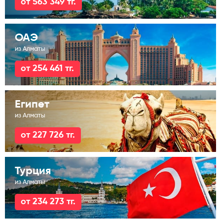
от 563 349 тг.
ОАЭ
из Алматы
от 254 461 тг.
Египет
из Алматы
от 227 726 тг.
Турция
из Алматы
от 234 273 тг.