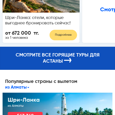
Смотр
Шри-Ланка: отели, которые
выгоднее бронировать сейчас!
от 672 000 тг.
Подробнее
за 1 человека
СМОТРИТЕ ВСЕ ГОРЯЩИЕ ТУРЫ ДЛЯ
→
АСТАНЫ
Популярные страны с вылетом
из Алматы
Шри-Ланка
из Алматы