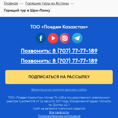
Главная
Горящие туры из Астаны
Горящий тур в Шри-Ланку
ТОО «Поедем Казахстан»
facebook
youtube
instagram
telegram
Позвонить: 8 (707) 77-77-189
Позвонить: 8 (707) 77-77-189
ПОДПИСАТЬСЯ НА РАССЫЛКУ
Вернуться на полную версию сайта
ТОО «Поедем Казахстан» Номер ТА-438 в государственном электронном
реестре турагентств от 24 августа 2017 года. Юридический адрес: г.Алматы,
пр. Достык 42/1
Сайт не является публичной офертой
Все реквизиты
Пользовательское соглашение