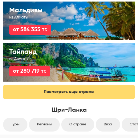
Мальдивы
из Алматы
от 584 355 тг.
Тайланд
из Алматы
от 280 719 тг.
Посмотреть еще страны
Шри-Ланка
Туры
Регионы
О стране
Виза
Стат