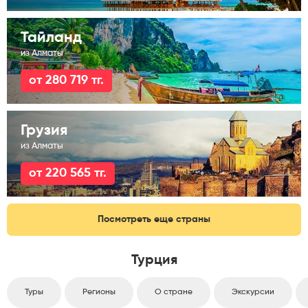
Тайланд
из Алматы
от 280 719 тг.
Грузия
из Алматы
от 220 565 тг.
Посмотреть еще страны
Турция
Туры
Регионы
О стране
Экскурсии