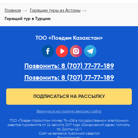
Главная
Горящие туры из Астаны
Горящий тур в Турцию
ТОО «Поедем Казахстан»
facebook
youtube
instagram
telegram
Позвонить: 8 (707) 77-77-189
Позвонить: 8 (707) 77-77-189
ПОДПИСАТЬСЯ НА РАССЫЛКУ
Вернуться на полную версию сайта
ТОО «Поедем Казахстан» Номер ТА-438 в государственном электронном
реестре турагентств от 24 августа 2017 года. Юридический адрес: г.Алматы,
пр. Достык 42/1
Сайт не является публичной офертой