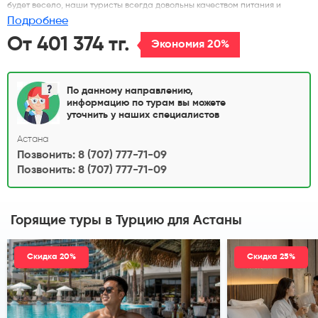
будет весело, наши туристы всегда довольны качеством питания и
разнообразием алкоголя, так что если Вы летите компанией - доволен
Подробнее
будет каждый, для маленьких гостей разработана программа анимации
на весь день, что позволит родителям полноценно отдыхать, кроме того в
От 401 374 тг.
Экономия 20%
отеле собственный аквапарк!
По данному направлению,
информацию по турам вы можете
уточнить у наших специалистов
Астана
Позвонить: 8 (707) 777-71-09
Позвонить: 8 (707) 777-71-09
Горящие туры в Турцию
для Астаны
Скидка 20%
Скидка 25%