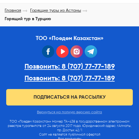
Главная
Горящие туры из Астаны
Горящий тур в Турцию
ТОО «Поедем Казахстан»
facebook
youtube
instagram
telegram
Позвонить: 8 (707) 77-77-189
Позвонить: 8 (707) 77-77-189
ПОДПИСАТЬСЯ НА РАССЫЛКУ
Вернуться на полную версию сайта
ТОО «Поедем Казахстан» Номер ТА-438 в государственном электронном
реестре турагентств от 24 августа 2017 года. Юридический адрес: г.Алматы,
пр. Достык 42/1
Сайт не является публичной офертой