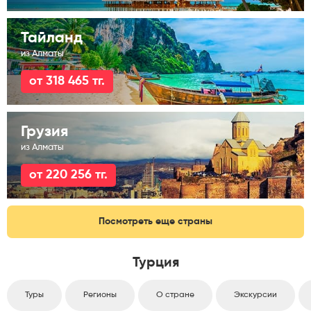
Тайланд
из Алматы
от 318 465 тг.
Грузия
из Алматы
от 220 256 тг.
Посмотреть еще страны
Турция
Туры
Регионы
О стране
Экскурсии