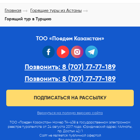
Главная
Горящие туры из Астаны
Горящий тур в Турцию
ТОО «Поедем Казахстан»
facebook
youtube
instagram
telegram
Позвонить: 8 (707) 77-77-189
Позвонить: 8 (707) 77-77-189
ПОДПИСАТЬСЯ НА РАССЫЛКУ
Вернуться на полную версию сайта
ТОО «Поедем Казахстан» Номер ТА-438 в государственном электронном
реестре турагентств от 24 августа 2017 года. Юридический адрес: г.Алматы,
пр. Достык 42/1
Сайт не является публичной офертой