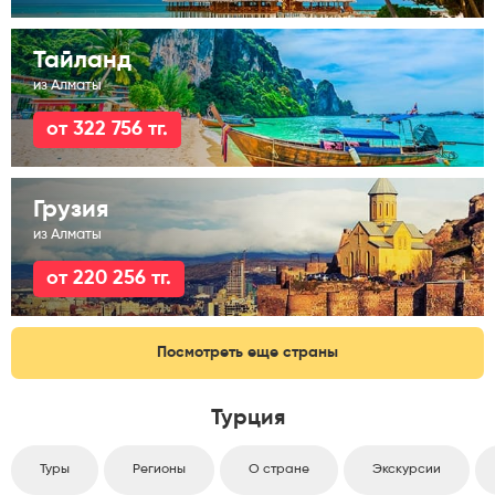
Тайланд
из Алматы
от 322 756 тг.
Грузия
из Алматы
от 220 256 тг.
Посмотреть еще страны
Турция
Туры
Регионы
О стране
Экскурсии