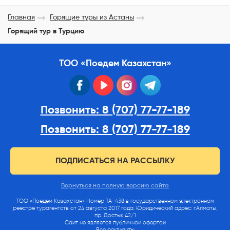
Главная
Горящие туры из Астаны
Горящий тур в Турцию
ТОО «Поедем Казахстан»
facebook
youtube
instagram
telegram
Позвонить: 8 (707) 77-77-189
Позвонить: 8 (707) 77-77-189
ПОДПИСАТЬСЯ НА РАССЫЛКУ
Вернуться на полную версию сайта
ТОО «Поедем Казахстан» Номер ТА-438 в государственном электронном
реестре турагентств от 24 августа 2017 года. Юридический адрес: г.Алматы,
пр. Достык 42/1
Сайт не является публичной офертой