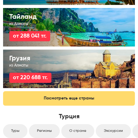
Тайланд
из Алматы
от 288 041 тг.
Грузия
из Алматы
от 220 688 тг.
Посмотреть еще страны
Турция
Туры
Регионы
О стране
Экскурсии