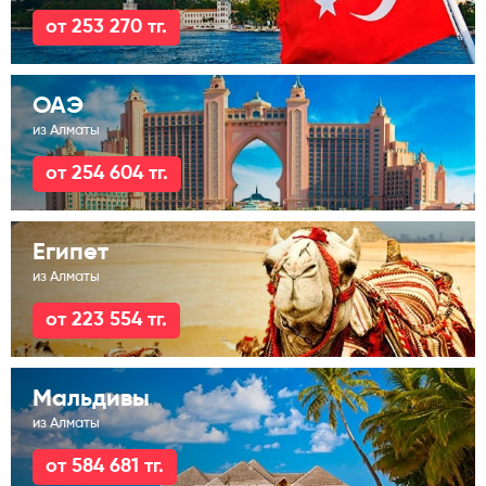
от 253 270 тг.
ОАЭ
из Алматы
от 254 604 тг.
Египет
из Алматы
от 223 554 тг.
Мальдивы
из Алматы
от 584 681 тг.