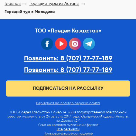
Главная
Горящие туры из Астаны
Горящий тур в Мальдивы
ТОО «Поедем Казахстан»
facebook
youtube
instagram
telegram
Позвонить: 8 (707) 77-77-189
Позвонить: 8 (707) 77-77-189
ПОДПИСАТЬСЯ НА РАССЫЛКУ
Вернуться на полную версию сайта
ТОО «Поедем Казахстан» Номер ТА-438 в государственном электронном
реестре турагентств от 24 августа 2017 года. Юридический адрес: г.Алматы,
пр. Достык 42/1
Сайт не является публичной офертой
Все реквизиты
Пользовательское соглашение