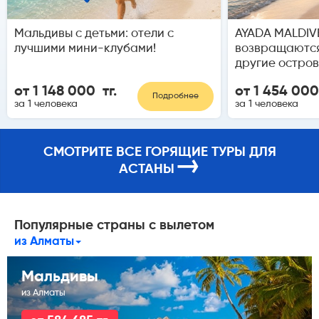
Мальдивы с детьми: отели с
AYADA MALDIVE
лучшими мини-клубами!
возвращаются
другие остров
от 1 148 000 тг.
от 1 454 000
Подробнее
за 1 человека
за 1 человека
СМОТРИТЕ ВСЕ ГОРЯЩИЕ ТУРЫ ДЛЯ
→
АСТАНЫ
Популярные страны с вылетом
из Алматы
Мальдивы
из Алматы