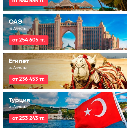
от 584 685 тг.
ОАЭ
из Алматы
от 254 605 тг.
Египет
из Алматы
от 236 453 тг.
Турция
из Алматы
от 253 243 тг.