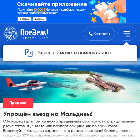
Поиск туров
Контакты
Горящие туры для Астаны
Здесь вы можете поменять язык
Продано
Упрощён въезд на Мальдивы!
C 14 марта туристам не нужно предъявлять сертификат с отрицательным
результатов ПЦР-теста или паспорт вакцинации по прибытию!
Бронируйте Мальдивы заранее - это реально выгодно! Отели делают
скидки до 30% при бронировании за 30 и более дней до заезда, учитывая